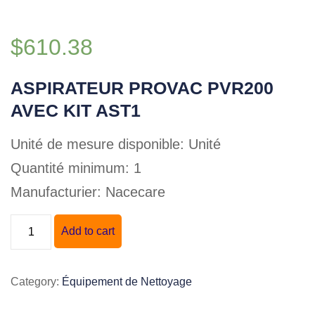
$
610.38
ASPIRATEUR PROVAC PVR200
AVEC KIT AST1
Unité de mesure disponible: Unité
Quantité minimum: 1
Manufacturier: Nacecare
ASPIRATEUR
Add to cart
PROVAC
PVR200
Category:
Équipement de Nettoyage
AVEC
KIT