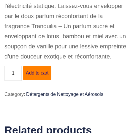
l’électricité statique. Laissez-vous envelopper
par le doux parfum réconfortant de la
fragrance Tranquilia – Un parfum sucré et
enveloppant de lotus, bambou et miel avec un
soupçon de vanille pour une lessive empreinte
d’une douceur exotique et réconfortante.
"LA
Add to cart
PARISIENNE"
ASSOUPLISSEUR
Category:
Détergents de Nettoyage et Aérosols
EN
FEUILLES
quantity
Related products