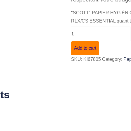
"SCOTT" PAPIER HYGIÉNIQ
RLX/CS ESSENTIAL quantit
Add to cart
SKU:
KI67805
Category:
Pap
ts