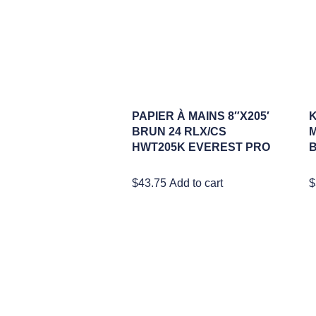
PAPIER À MAINS 8″X205′
K
BRUN 24 RLX/CS
M
HWT205K EVEREST PRO
B
$
43.75
Add to cart
$