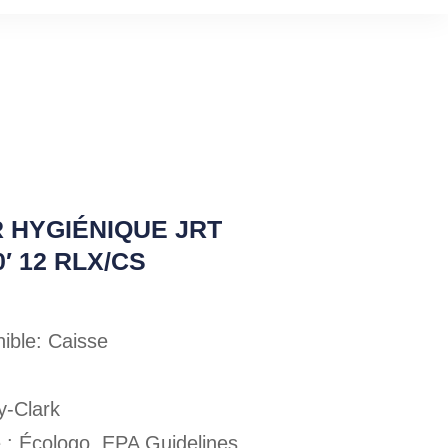
R HYGIÉNIQUE JRT
0′ 12 RLX/CS
ible: Caisse
y-Clark
e : Écologo, EPA Guidelines,