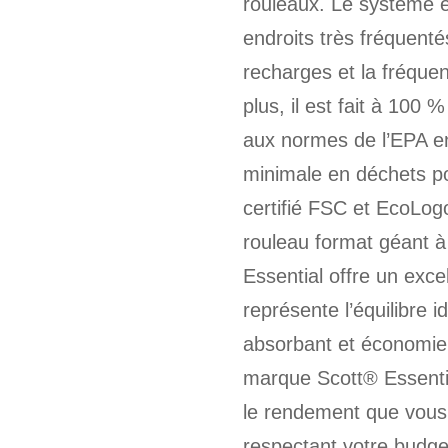
rouleaux. Le système e
endroits très fréquentés
recharges et la fréqu
plus, il est fait à 100 
aux normes de l’EPA en 
minimale en déchets po
certifié FSC et EcoLog
rouleau format géant à
Essential offre un excel
représente l’équilibre i
absorbant et économie
marque Scott® Essentia
le rendement que vous 
respectant votre budge