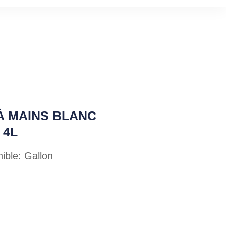
À MAINS BLANC
 4L
ible: Gallon