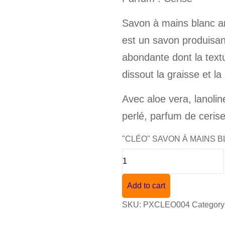
Savon à mains blanc ant
est un savon produisa
abondante dont la text
dissout la graisse et la
Avec aloe vera, lanolin
perlé, parfum de ceris
"CLÉO" SAVON À MAINS BL
Add to cart
SKU:
PXCLEO004
Category