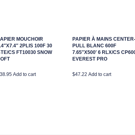
APIER MOUCHOIR
PAPIER À MAINS CENTER
.4″X7.4″ 2PLIS 100F 30
PULL BLANC 600F
TE/CS FT10030 SNOW
7.65″X500′ 6 RLX/CS CP60
SOFT
EVEREST PRO
38.95
Add to cart
$
47.22
Add to cart