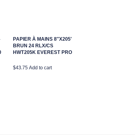
-
PAPIER À MAINS 8″X205′
BRUN 24 RLX/CS
0
HWT205K EVEREST PRO
$
43.75
Add to cart