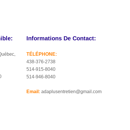
ble:
Informations De Contact:
Québec,
TÉLÉPHONE:
438-376-2738
514-915-8040
0
514-946-8040
Email:
adaplusentretien@gmail.com