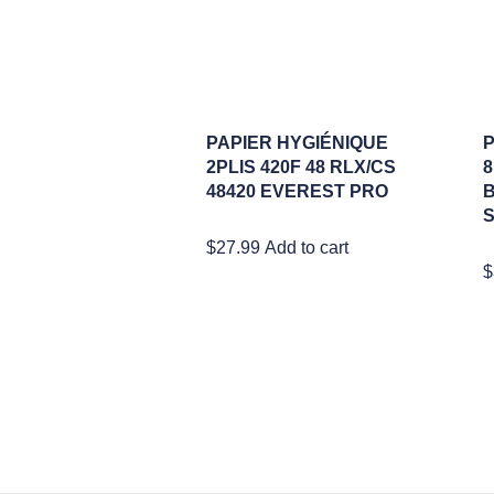
PAPIER HYGIÉNIQUE
P
2PLIS 420F 48 RLX/CS
8
48420 EVEREST PRO
B
$
27.99
Add to cart
$